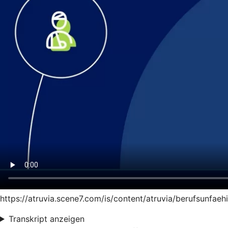
https://atruvia.scene7.com/is/content/atruvia/berufsunfae
Transkript anzeigen