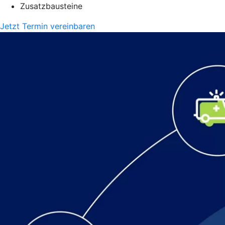
Zusatzbausteine
Jetzt Termin vereinbaren